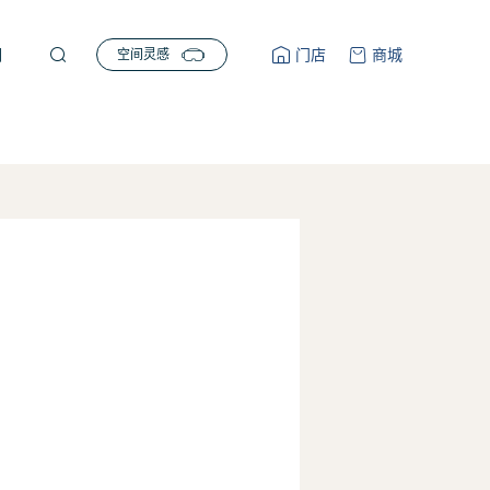


们
门店
商城
空间灵感