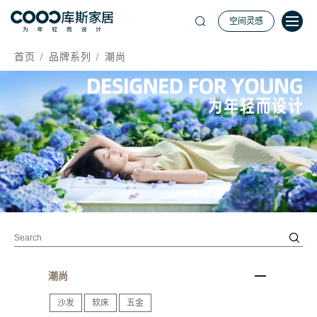
空间灵感
首页
品牌系列
潮尚
潮尚
沙发
软床
五金