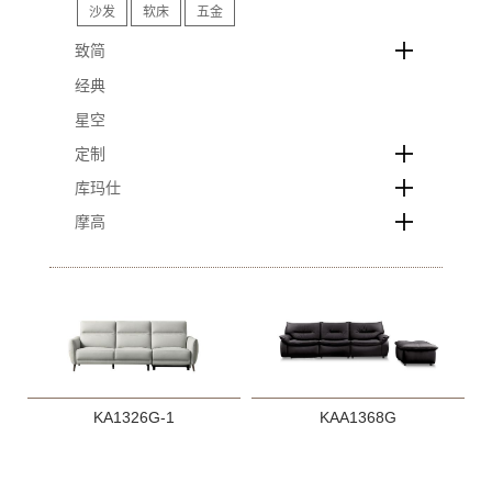
沙发
软床
五金
致简
经典
星空
定制
库玛仕
摩高
KA1326G-1
KAA1368G