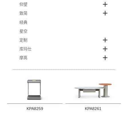
仰望
致简
经典
星空
定制
库玛仕
摩高
KPA8259
KPA8261