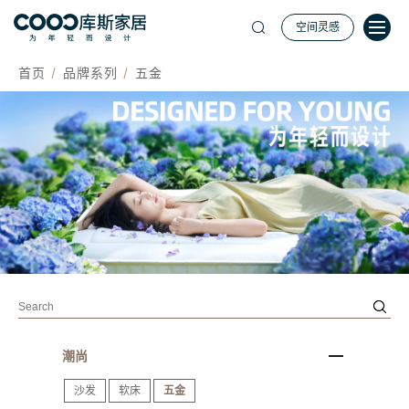
空间灵感
首页
品牌系列
五金
潮尚
沙发
软床
五金