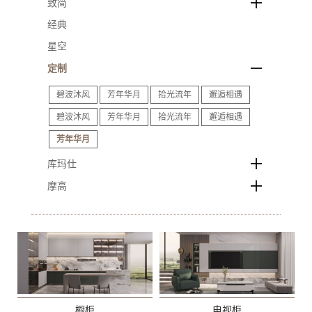
致简
经典
星空
定制
碧波沐风
芳年华月
拾光流年
邂逅相遇
碧波沐风
芳年华月
拾光流年
邂逅相遇
芳年华月
库玛仕
摩高
橱柜
电视柜