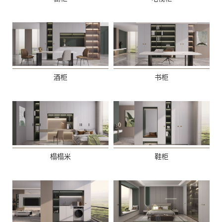
酒柜
书柜
榻榻米
鞋柜